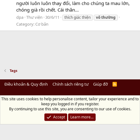
người luôn luôn thay đổi, làm cho chúng ta mau lớn,
chóng già rồi chết. Cái thân...
dpa
Thư viện
30/6/11
thích giác thiện
vô
thường
Category:
Cơ bản
Tags
Điều khoản & Quy định
Chính sách riêng tư
Giúp đỡ
R
S
S
This site uses cookies to help personalise content, tailor your experience and to
Diệu Pháp Âm
keep you logged in if you register.
Chùa Diệu Pháp - Số 72/14 Phú Mỹ, Phú Hòa Đông, Củ Chi, TP.HCM
(Xem Bản
By continuing to use this site, you are consenting to our use of cookies.
đồ)
Điện thoại: 028.36208438 | Email: bientap@dieuphapam.net
Accept
Learn more…
Chủ Nhiệm: Thích Minh Thiền