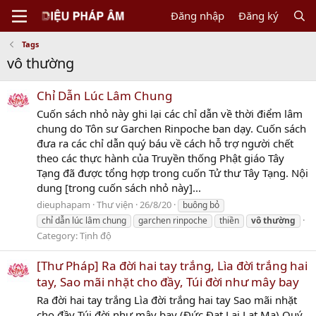
Đăng nhập
Đăng ký
Tags
vô thường
Chỉ Dẫn Lúc Lâm Chung
Cuốn sách nhỏ này ghi lại các chỉ dẫn về thời điểm lâm
chung do Tôn sư Garchen Rinpoche ban dạy. Cuốn sách
đưa ra các chỉ dẫn quý báu về cách hỗ trợ người chết
theo các thực hành của Truyền thống Phật giáo Tây
Tạng đã được tổng hợp trong cuốn Tử thư Tây Tạng. Nội
dung [trong cuốn sách nhỏ này]...
dieuphapam
Thư viện
26/8/20
buông bỏ
chỉ dẫn lúc lâm chung
garchen rinpoche
thiền
vô
thường
Category:
Tịnh độ
[Thư Pháp] Ra đời hai tay trắng, Lìa đời trắng hai
tay, Sao mãi nhặt cho đầy, Túi đời như mây bay
Ra đời hai tay trắng Lìa đời trắng hai tay Sao mãi nhặt
cho đầy Túi đời như mây bay (Đức Đạt Lai Lạt Ma) Quý