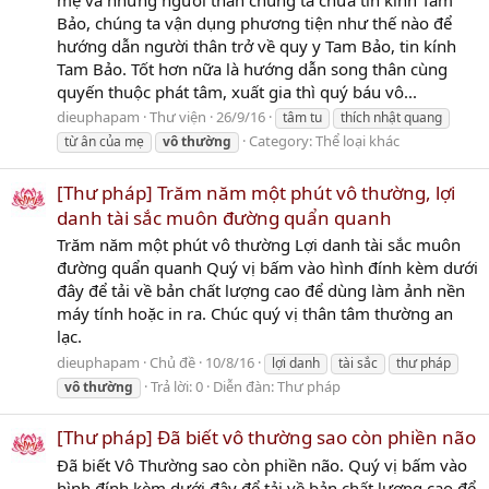
Bảo, chúng ta vận dụng phương tiện như thế nào để
hướng dẫn người thân trở về quy y Tam Bảo, tin kính
Tam Bảo. Tốt hơn nữa là hướng dẫn song thân cùng
quyến thuộc phát tâm, xuất gia thì quý báu vô...
dieuphapam
Thư viện
26/9/16
tâm tu
thích nhật quang
Category:
Thể loại khác
từ ân của mẹ
vô
thường
[Thư pháp] Trăm năm một phút vô thường, lợi
danh tài sắc muôn đường quẩn quanh
Trăm năm một phút vô thường Lợi danh tài sắc muôn
đường quẩn quanh Quý vị bấm vào hình đính kèm dưới
đây để tải về bản chất lượng cao để dùng làm ảnh nền
máy tính hoặc in ra. Chúc quý vị thân tâm thường an
lạc.
dieuphapam
Chủ đề
10/8/16
lợi danh
tài sắc
thư pháp
Trả lời: 0
Diễn đàn:
Thư pháp
vô
thường
[Thư pháp] Đã biết vô thường sao còn phiền não
Đã biết Vô Thường sao còn phiền não. Quý vị bấm vào
hình đính kèm dưới đây để tải về bản chất lượng cao để