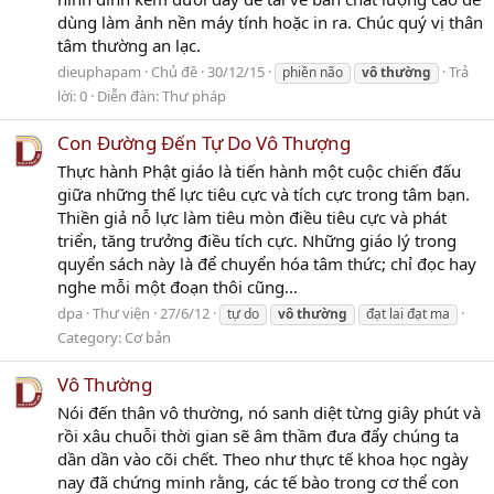
dùng làm ảnh nền máy tính hoặc in ra. Chúc quý vị thân
tâm thường an lạc.
dieuphapam
Chủ đề
30/12/15
Trả
phiền não
vô
thường
lời: 0
Diễn đàn:
Thư pháp
Con Đường Đến Tự Do Vô Thượng
Thực hành Phật giáo là tiến hành một cuộc chiến đấu
giữa những thế lực tiêu cực và tích cực trong tâm bạn.
Thiền giả nỗ lực làm tiêu mòn điều tiêu cực và phát
triển, tăng trưởng điều tích cực. Những giáo lý trong
quyển sách này là để chuyển hóa tâm thức; chỉ đọc hay
nghe mỗi một đoạn thôi cũng...
dpa
Thư viện
27/6/12
tự do
vô
thường
đạt lai đạt ma
Category:
Cơ bản
Vô Thường
Nói đến thân vô thường, nó sanh diệt từng giây phút và
rồi xâu chuỗi thời gian sẽ âm thầm đưa đẩy chúng ta
dần dần vào cõi chết. Theo như thực tế khoa học ngày
nay đã chứng minh rằng, các tế bào trong cơ thể con