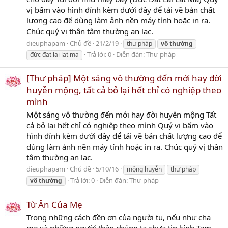
vị bấm vào hình đính kèm dưới đây để tải về bản chất
lượng cao để dùng làm ảnh nền máy tính hoặc in ra.
Chúc quý vị thân tâm thường an lạc.
dieuphapam
Chủ đề
21/2/19
thư pháp
vô
thường
Trả lời: 0
Diễn đàn:
Thư pháp
đức đạt lai lạt ma
[Thư pháp] Một sáng vô thường đến mới hay đời
huyễn mộng, tất cả bỏ lại hết chỉ có nghiệp theo
mình
Một sáng vô thường đến mới hay đời huyễn mộng Tất
cả bỏ lại hết chỉ có nghiệp theo mình Quý vị bấm vào
hình đính kèm dưới đây để tải về bản chất lượng cao để
dùng làm ảnh nền máy tính hoặc in ra. Chúc quý vị thân
tâm thường an lạc.
dieuphapam
Chủ đề
5/10/16
mộng huyễn
thư pháp
Trả lời: 0
Diễn đàn:
Thư pháp
vô
thường
Từ Ân Của Mẹ
Trong những cách đền ơn của người tu, nếu như cha
mẹ và những người thân chúng ta chưa tin kính Tam