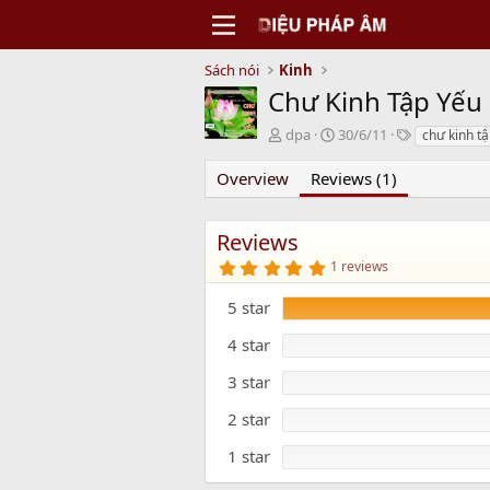
Sách nói
Kinh
Chư Kinh Tập Yếu
N
C
T
dpa
30/6/11
chư kinh tậ
g
r
a
ư
e
g
Overview
Reviews (1)
ờ
a
s
i
t
g
i
Reviews
ử
o
5
1 reviews
i
n
.
d
0
5 star
0
a
s
t
t
4 star
e
a
r
3 star
(
s
)
2 star
1 star