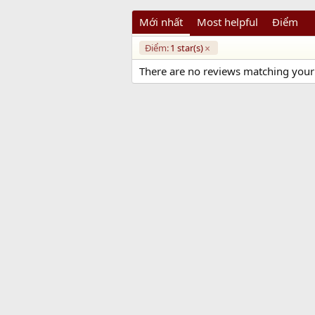
Mới nhất
Most helpful
Điểm
Điểm:
1 star(s)
There are no reviews matching your f