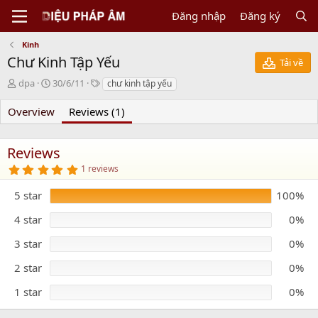
Đăng nhập
Đăng ký
Kinh
Chư Kinh Tập Yếu
Tải về
N
C
T
dpa
30/6/11
chư kinh tập yếu
g
r
a
ư
e
g
Overview
Reviews (1)
ờ
a
s
i
t
g
i
Reviews
ử
o
5
1 reviews
i
n
.
d
0
5 star
100%
0
a
s
t
t
4 star
0%
e
a
r
3 star
0%
(
s
)
2 star
0%
1 star
0%