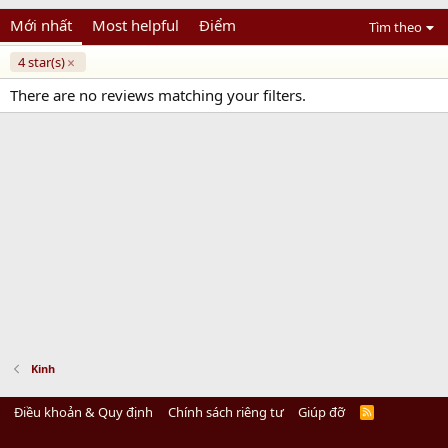
Mới nhất
Most helpful
Điểm
Tìm theo
4 star(s)
There are no reviews matching your filters.
Kinh
Điều khoản & Quy định
Chính sách riêng tư
Giúp đỡ
R
S
S