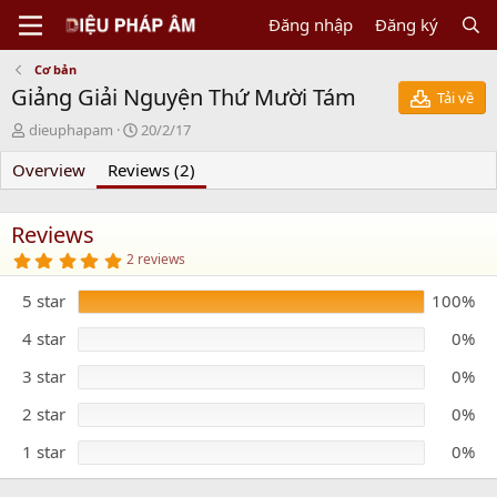
Đăng nhập
Đăng ký
Cơ bản
Giảng Giải Nguyện Thứ Mười Tám
Tải về
N
C
dieuphapam
20/2/17
g
r
Overview
ư
Reviews (2)
e
ờ
a
i
t
g
i
Reviews
ử
o
5
2 reviews
i
n
.
0
d
5 star
100%
0
a
s
t
t
4 star
0%
e
a
r
3 star
0%
(
s
)
2 star
0%
1 star
0%