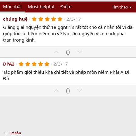
Mới nhất
Most helpful
Điểm
Tìm theo
5
chủng huệ
2/3/17
.
Giảng giai nguyện thứ 18 ggnt 18 rất tốt cho cá nhân tôi vì đã
0
0
giúp tôi có thêm niềm tin về Np cầu nguyện vs nmaddphat
s
tran trong kinh
t
a
U
D
0
r
(
p
o
s
5
DPA2
2/3/17
v
)
w
.
o
n
Tác phẩm giới thiệu khá chi tiết về pháp môn niêm Phật A Di
0
0
Đà
t
v
s
e
o
t
U
D
0
a
t
r
p
o
(
e
v
w
s
)
o
n
t
v
e
o
t
Cơ bản