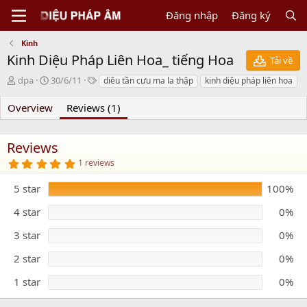
Đăng nhập
Đăng ký
Kinh
Kinh Diệu Pháp Liên Hoa_ tiếng Hoa
Tải về
N
C
T
dpa
30/6/11
diêu tần cưu ma la thập
kinh diệu pháp liên hoa
g
r
a
ư
e
g
Overview
Reviews (1)
ờ
a
s
i
t
g
i
Reviews
ử
o
5
1 reviews
i
n
.
d
0
5 star
100%
0
a
s
t
t
4 star
0%
e
a
r
3 star
0%
(
s
)
2 star
0%
1 star
0%