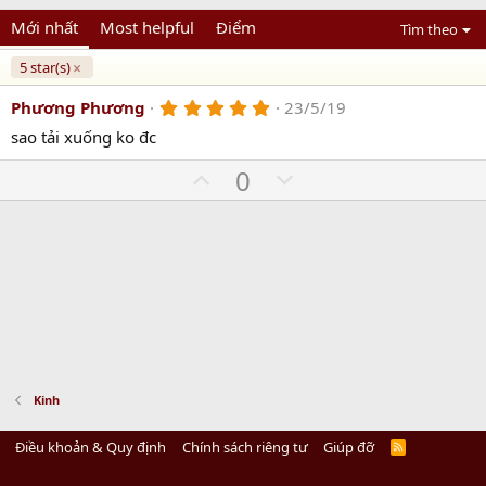
Mới nhất
Most helpful
Điểm
Tìm theo
5 star(s)
5
Phương Phương
23/5/19
.
sao tải xuống ko đc
0
0
U
s
D
0
t
p
o
a
r
v
w
(
o
n
s
)
t
v
e
o
t
e
Kinh
Điều khoản & Quy định
Chính sách riêng tư
Giúp đỡ
R
S
S