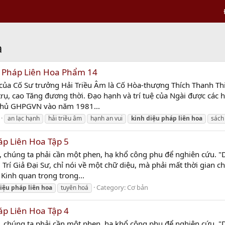
a
u Pháp Liên Hoa Phẩm 14
 của Cố Sư trưởng Hải Triều Âm là Cố Hòa-thượng Thích Thanh T
trụ, cao Tăng đương thời. Đạo hạnh và trí tuệ của Ngài được các 
Chủ GHPGVN vào năm 1981...
an lạc hạnh
hải triều âm
hạnh an vui
kinh
diệu
pháp
liên
hoa
sách
áp Liên Hoa Tập 5
y, chúng ta phải cần một phen, hạ khổ công phu để nghiên cứu. "Di
Trí Giả Ðại Sư, chỉ nói về một chữ diệu, mà phải mất thời gian 
Kinh quan trọng trong...
Category:
Cơ bản
iệu
pháp
liên
hoa
tuyên hoá
áp Liên Hoa Tập 4
y, chúng ta phải cần một phen, hạ khổ công phu để nghiên cứu. "Di