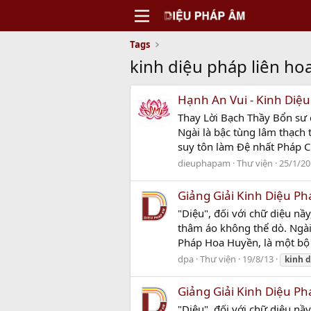
Tags
kinh diệu pháp liên ho
Hạnh An Vui - Kinh Diệ
Thay Lời Bạch Thầy Bổn sư
Ngài là bậc tùng lâm thạch 
suy tôn làm Đệ nhất Pháp 
dieuphapam
Thư viện
25/1/20
Giảng Giải Kinh Diệu Ph
"Diệu", đối với chữ diệu nầ
thâm áo không thể dò. Ngài 
Pháp Hoa Huyền, là một bộ 
dpa
Thư viện
19/8/13
kinh
d
Giảng Giải Kinh Diệu Ph
"Diệu", đối với chữ diệu nầ