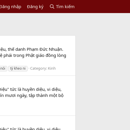
Đăng nhập
Đăng ký
Tìm kiếm
hiệu, thế danh Phạm Đức Nhuận.
hệ phái trong Phật giáo đồng lòng
Category:
Kinh
 nói
tỳ kheo ni
ệu" tức là huyền diệu, vi diệu,
chín mươi ngày, tập thành một bộ
ệu" tức là huyền diệu, vi diệu,