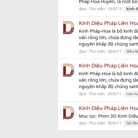
Pháp Hoa Huyền, là một bộ 
dpa
Thư viện
19/8/13
kinh
d
Kinh Diệu Pháp Liên Ho
Kinh Pháp-Hoa là bộ kinh đ
văn rộng lớn, chứa đựng tâ
nguyện khắp độ chúng sanh 
dpa
Thư viện
30/6/11
diêu t
Kinh Diệu Pháp Liên Ho
Kinh Pháp-Hoa là bộ kinh đ
văn rộng lớn, chứa đựng tâ
nguyện khắp độ chúng sanh 
dpa
Thư viện
30/6/11
cưu ma
Kinh Diệu Pháp Liên Ho
Mục lục: Phim 3D Kinh Diệ
dpa
Thư viện
30/6/11
hải đà