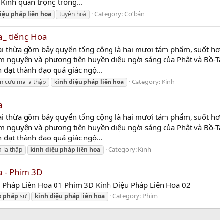
Kinh quan trọng trong...
Category:
Cơ bản
iệu
pháp
liên
hoa
tuyên hoá
a_ tiếng Hoa
ại thừa gồm bảy quyển tổng cộng là hai mươi tám phẩm, suốt hơn 
m nguyện và phương tiện huyền diệu ngời sáng của Phật và Bồ-T
đạt thành đạo quả giác ngộ...
Category:
Kinh
ần cưu ma la thập
kinh
diệu
pháp
liên
hoa
a
ại thừa gồm bảy quyển tổng cộng là hai mươi tám phẩm, suốt hơn 
m nguyện và phương tiện huyền diệu ngời sáng của Phật và Bồ-T
đạt thành đạo quả giác ngộ...
Category:
Kinh
 la thập
kinh
diệu
pháp
liên
hoa
a - Phim 3D
u Pháp Liên Hoa 01 Phim 3D Kinh Diệu Pháp Liên Hoa 02
Category:
Phim
o
pháp
sư
kinh
diệu
pháp
liên
hoa