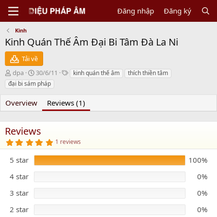
Đăng nhập
Đăng ký
Kinh
Kinh Quán Thế Âm Đại Bi Tâm Đà La Ni
Tải về
N
C
T
dpa
30/6/11
kinh quán thế âm
thích thiền tâm
g
r
a
đại bi sám pháp
ư
e
g
ờ
a
s
Overview
Reviews (1)
i
t
g
i
ử
o
Reviews
i
n
5
d
1 reviews
.
a
0
5 star
t
100%
0
s
e
t
4 star
0%
a
r
3 star
0%
(
s
)
2 star
0%