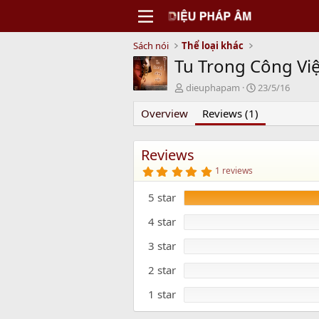
Sách nói
Thể loại khác
Tu Trong Công Vi
N
C
dieuphapam
23/5/16
g
r
Overview
ư
Reviews (1)
e
ờ
a
i
t
g
i
Reviews
ử
o
5
1 reviews
i
n
.
0
d
5 star
0
a
s
t
t
4 star
e
a
r
3 star
(
s
)
2 star
1 star