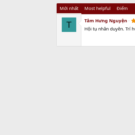
Mới nhất
Most helpful
Điểm
Tâm Hưng Nguyện
T
Hội tụ nhân duyên. Trí 