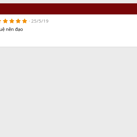
5
25/5/19
.
huệ nên đạo
0
0
s
t
a
r
(
s
)