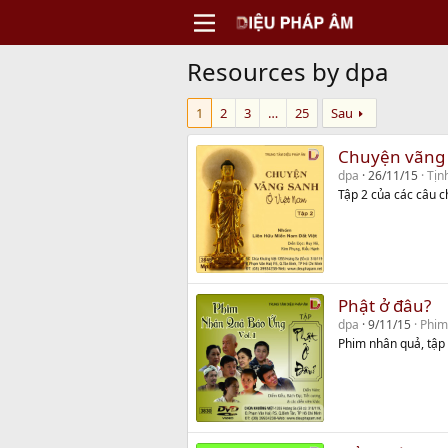
Resources by dpa
1
2
3
…
25
Sau
Chuyện vãng 
dpa
26/11/15
Tịn
Tập 2 của các câu 
Phật ở đâu?
dpa
9/11/15
Phim
Phim nhân quả, tập