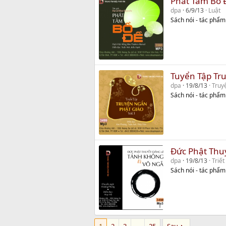
Phát Tâm Bồ 
dpa
6/9/13
Luật
Sách nói - tác phẩ
Tuyển Tập Tru
dpa
19/8/13
Truy
Sách nói - tác phẩm
Đức Phật Thu
dpa
19/8/13
Triết
Sách nói - tác phẩ