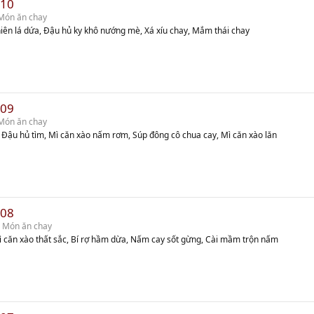
 10
Món ăn chay
iên lá dứa, Đậu hủ ky khô nướng mè, Xá xíu chay, Mắm thái chay
 09
Món ăn chay
 Đậu hủ tìm, Mì căn xào nấm rơm, Súp đông cô chua cay, Mì căn xào lăn
 08
 Món ăn chay
ì căn xào thất sắc, Bí rợ hầm dừa, Nấm cay sốt gừng, Cài mầm trộn nấm