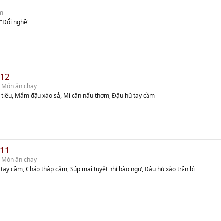
m
 "Đổi nghề"
 12
 Món ăn chay
o tiêu, Mắm đậu xào sả, Mì căn nấu thơm, Đậu hũ tay cầm
 11
 Món ăn chay
 tay cầm, Cháo thập cẩm, Súp mai tuyết nhỉ bào ngư, Đậu hủ xào trần bì