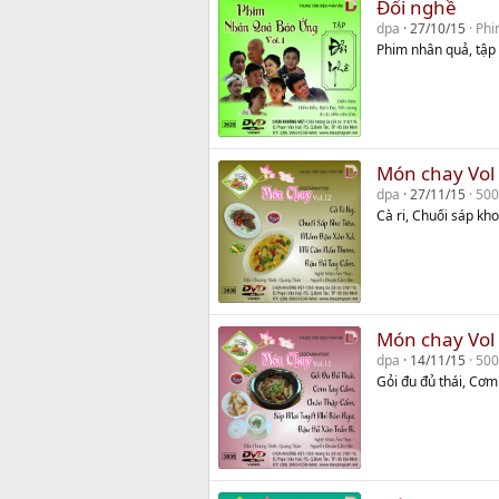
Đổi nghề
dpa
27/10/15
Phi
Phim nhân quả, tập
Món chay Vol
dpa
27/11/15
500
Cà ri, Chuối sáp kh
Món chay Vol
dpa
14/11/15
500
Gỏi đu đủ thái, Cơm