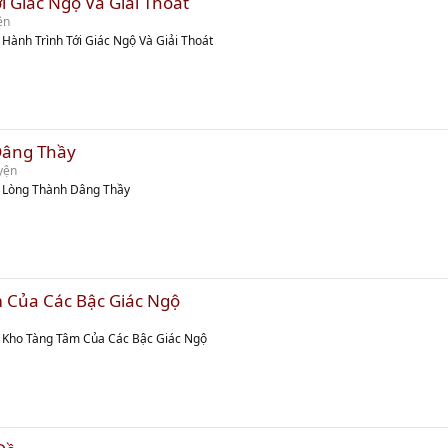
i Giác Ngộ Và Giải Thoát
ền
 Hành Trình Tới Giác Ngộ Và Giải Thoát
Dâng Thầy
yện
m Lòng Thành Dâng Thầy
 Của Các Bậc Giác Ngộ
m Kho Tàng Tâm Của Các Bậc Giác Ngộ