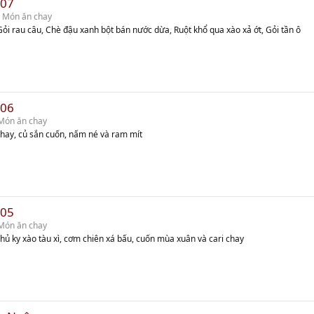
 07
 Món ăn chay
Gỏi rau câu, Chè đậu xanh bột bán nước dừa, Ruột khổ qua xào xả ớt, Gỏi tần ô
 06
Món ăn chay
hay, củ sắn cuốn, nấm né và ram mít
 05
Món ăn chay
 hủ ky xào tàu xì, cơm chiên xá bấu, cuốn mùa xuân và cari chay