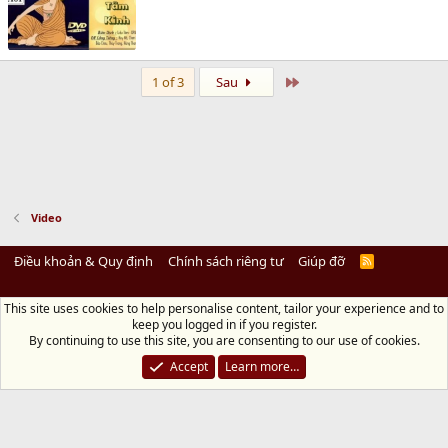
Last
1 of 3
Sau
Video
Điều khoản & Quy định
Chính sách riêng tư
Giúp đỡ
R
S
S
This site uses cookies to help personalise content, tailor your experience and to
Diệu Pháp Âm
keep you logged in if you register.
Chùa Diệu Pháp - Số 72/14 Phú Mỹ, Phú Hòa Đông, Củ Chi, TP.HCM
(Xem Bản
By continuing to use this site, you are consenting to our use of cookies.
đồ)
Điện thoại: 028.36208438 | Email: bientap@dieuphapam.net
Accept
Learn more…
Chủ Nhiệm: Thích Minh Thiền