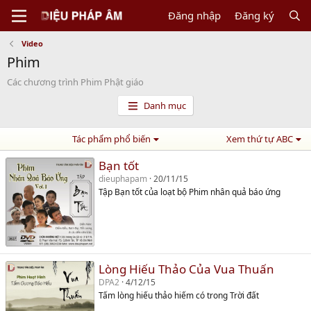
Đăng nhập
Đăng ký
Video
Phim
Các chương trình Phim Phật giáo
Danh mục
Tác phẩm phổ biến
Xem thứ tự ABC
Bạn tốt
dieuphapam
20/11/15
Tập Bạn tốt của loạt bộ Phim nhân quả báo ứng
Lòng Hiếu Thảo Của Vua Thuấn
DPA2
4/12/15
Tấm lòng hiếu thảo hiếm có trong Trời đất