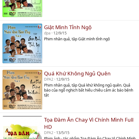
Giật Mình Tỉnh Ngộ
dpa
12/9/15
Phim nhân quả, tập Giật mình tỉnh ngộ
Quá Khứ Không Ngủ Quên
DPA2
12/9/15
Phim nhân quả, tập Quá khứ không ngủ quên. Quả
báo của ngỗ nghịch bất hiếu chiêu cảm ác báo bệnh
tật
Tọa Đàm Ăn Chay Vì Chính Mình Full
HD
DPA2
13/5/15
Phim ảnh - tác phẩm Tọa Đàm Ăn Chay Vì Chính Mình