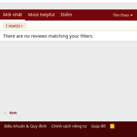
Mới nhất
Most helpful
Điểm
Tìm theo
1 star(s)
There are no reviews matching your filters.
Kinh
Điều khoản & Quy định
Chính sách riêng tư
Giúp đỡ
R
S
S