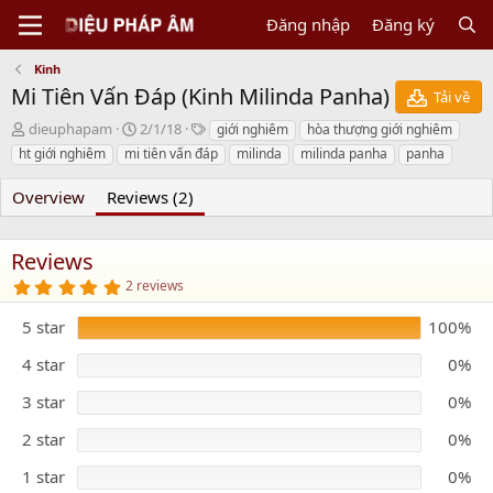
Đăng nhập
Đăng ký
Kinh
Mi Tiên Vấn Ðáp (Kinh Milinda Panha)
Tải về
N
C
T
dieuphapam
2/1/18
giới nghiêm
hòa thượng giới nghiêm
g
r
a
ht giới nghiêm
mi tiên vấn đáp
milinda
milinda panha
panha
ư
e
g
ờ
a
s
Overview
Reviews (2)
i
t
g
i
ử
o
Reviews
i
n
5
2 reviews
d
.
a
0
5 star
t
100%
0
s
e
t
4 star
0%
a
r
3 star
0%
(
s
)
2 star
0%
1 star
0%