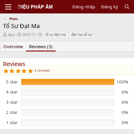
Đăng nhập
Đăng ký
Phim
Tổ Sư Đạt Ma
N
C
T
dpa
30/6/11
tổ sư đạt ma
đạt ma tổ sư
g
r
a
ư
e
g
Overview
Reviews (3)
ờ
a
s
i
t
g
i
Reviews
ử
o
5
3 reviews
i
n
.
d
0
5 star
100%
0
a
s
t
t
4 star
0%
e
a
r
3 star
0%
(
s
)
2 star
0%
1 star
0%