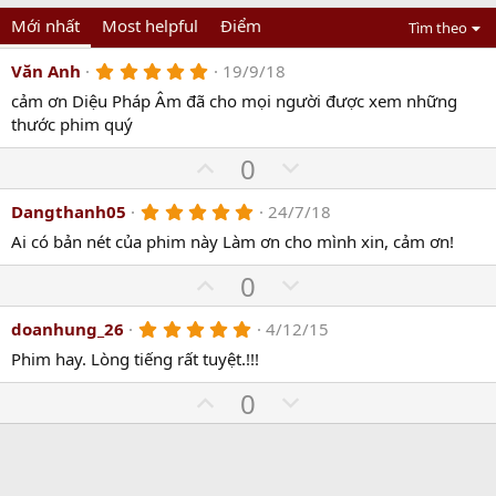
Mới nhất
Most helpful
Điểm
Tìm theo
5
Văn Anh
19/9/18
.
cảm ơn Diệu Pháp Âm đã cho mọi người được xem những
0
0
thước phim quý
s
t
U
D
0
a
r
p
o
(
5
Dangthanh05
24/7/18
v
w
s
.
)
o
n
Ai có bản nét của phim này Làm ơn cho mình xin, cảm ơn!
0
0
t
v
U
s
D
0
e
o
t
p
o
a
t
r
5
doanhung_26
4/12/15
v
w
(
.
e
o
n
Phim hay. Lòng tiếng rất tuyệt.!!!
s
0
)
0
t
v
U
s
D
0
e
o
t
p
o
a
t
r
v
w
(
e
o
n
s
)