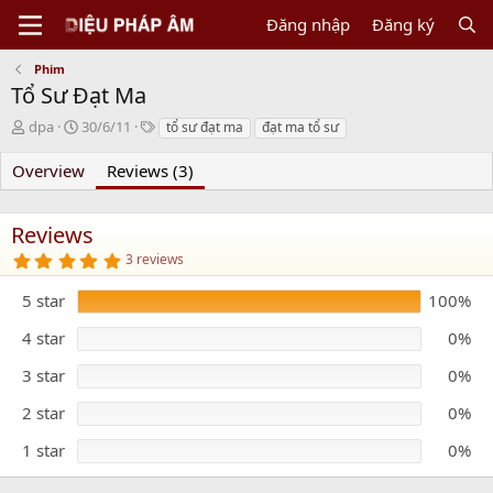
Đăng nhập
Đăng ký
Phim
Tổ Sư Đạt Ma
N
C
T
dpa
30/6/11
tổ sư đạt ma
đạt ma tổ sư
g
r
a
ư
e
g
Overview
Reviews (3)
ờ
a
s
i
t
g
i
Reviews
ử
o
5
3 reviews
i
n
.
d
0
5 star
100%
0
a
s
t
t
4 star
0%
e
a
r
3 star
0%
(
s
)
2 star
0%
1 star
0%