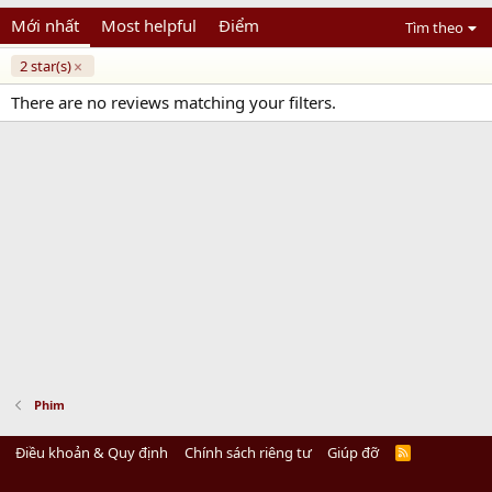
Mới nhất
Most helpful
Điểm
Tìm theo
2 star(s)
There are no reviews matching your filters.
Phim
Điều khoản & Quy định
Chính sách riêng tư
Giúp đỡ
R
S
S