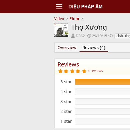
Video
Phim
Thọ Xương
N
C
T
DPA2
29/10/15
châu th
g
r
a
ư
e
g
Overview
Reviews (4)
ờ
a
s
i
t
g
i
Reviews
ử
o
5
4 reviews
i
n
.
d
0
5 star
0
a
s
t
t
4 star
e
a
r
3 star
(
s
)
2 star
1 star