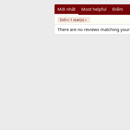
Mới nhất
Most helpful
Điểm
Điểm:
1 star(s)
There are no reviews matching your f