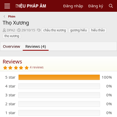
Đăng nhập
Đăng ký
Phim
Thọ Xương
N
C
T
DPA2
29/10/15
châu thọ xương
gương hiếu
hiếu thảo
g
r
a
thọ xương
ư
e
g
ờ
a
s
Overview
Reviews (4)
i
t
g
i
ử
o
Reviews
i
n
5
d
4 reviews
.
a
0
5 star
t
100%
0
s
e
t
4 star
0%
a
r
3 star
0%
(
s
)
2 star
0%
1 star
0%