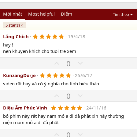
Mới nhất
Most helpful
Điểm
Tìm theo
5 star(s)
5
Lăng Chích
15/4/18
.
hay !
0
0
nen khuyen khich cho tuoi tre xem
s
t
U
D
0
a
p
r
o
(
5
KunzangDorje
25/6/17
v
w
s
.
)
o
n
video rất hay và có ý nghĩa cho tình hiếu thảo
0
0
t
v
U
s
D
0
e
o
t
p
o
a
t
r
5
Diệu Âm Phúc Vịnh
24/11/16
v
w
(
.
e
o
n
bộ phim này rất hay nam mô a di đà phật xin hãy thường
s
0
)
0
niệm nam mô a di đà phật
t
v
s
e
o
t
U
D
0
a