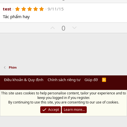
t
p
r
o
(
e
5
test
9/11/15
v
w
s
.
)
o
n
Tác phẩm hay
0
0
t
v
s
U
D
0
e
o
t
p
o
a
t
r
v
w
(
e
o
n
s
)
t
v
e
o
t
Phim
e
Điều khoản & Quy định
Chính sách riêng tư
Giúp đỡ
R
S
S
This site uses cookies to help personalise content, tailor your experience and to
Diệu Pháp Âm
keep you logged in if you register.
Chùa Diệu Pháp - Số 72/14 Phú Mỹ, Phú Hòa Đông, Củ Chi, TP.HCM
(Xem Bản
By continuing to use this site, you are consenting to our use of cookies.
đồ)
Điện thoại: 028.36208438 | Email: bientap@dieuphapam.net
Accept
Learn more…
Chủ Nhiệm: Thích Minh Thiền