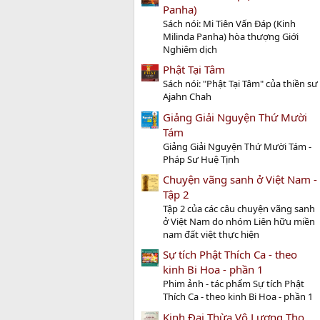
Panha)
Sách nói: Mi Tiên Vấn Ðáp (Kinh
Milinda Panha) hòa thượng Giới
Nghiêm dịch
Phật Tại Tâm
Sách nói: "Phật Tại Tâm" của thiền sư
Ajahn Chah
Giảng Giải Nguyện Thứ Mười
Tám
Giảng Giải Nguyện Thứ Mười Tám -
Pháp Sư Huệ Tịnh
Chuyện vãng sanh ở Việt Nam -
Tập 2
Tập 2 của các câu chuyện vãng sanh
ở Việt Nam do nhóm Liên hữu miền
nam đất việt thực hiện
Sự tích Phật Thích Ca - theo
kinh Bi Hoa - phần 1
Phim ảnh - tác phẩm Sự tích Phật
Thích Ca - theo kinh Bi Hoa - phần 1
Kinh Đại Thừa Vô Lượng Thọ