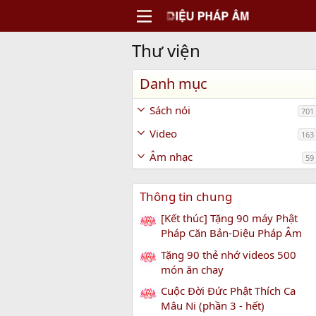
Thư viện
Danh mục
Sách nói
701
Video
163
Âm nhạc
59
Thông tin chung
[Kết thúc] Tặng 90 máy Phật
Pháp Căn Bản-Diệu Pháp Âm
Tặng 90 thẻ nhớ videos 500
món ăn chay
Cuộc Đời Đức Phật Thích Ca
Mâu Ni (phần 3 - hết)