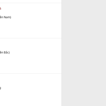
m
iền Nam)
ền Bắc)
g