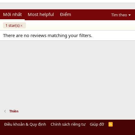
Mới nhất
Most helpful
Điểm
Tìm theo
1 star(s)
There are no reviews matching your filters.
Thiền
Điều khoản & Quy định
Chính sách riêng tư
Giúp đỡ
R
S
S