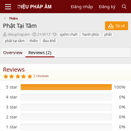
Đăng nhập
Đăng ký
Thiền
Phật Tại Tâm
Tải về
N
C
T
dieuphapam
21/9/17
ajahn chah
hạnh phúc
phât
g
r
a
phật tại tâm
thiền
đau khổ
ư
e
g
ờ
a
s
Overview
Reviews (2)
i
t
g
i
ử
o
Reviews
i
n
5
2 reviews
d
.
a
0
5 star
t
100%
0
s
e
t
4 star
0%
a
r
3 star
0%
(
s
)
2 star
0%
1 star
0%