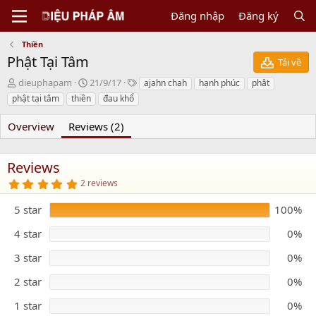
Đăng nhập
Đăng ký
Thiền
Phật Tại Tâm
Tải về
N
C
T
dieuphapam
21/9/17
ajahn chah
hạnh phúc
phât
g
r
a
phật tại tâm
thiền
đau khổ
ư
e
g
ờ
a
s
Overview
Reviews (2)
i
t
g
i
ử
o
Reviews
i
n
5
2 reviews
d
.
a
0
5 star
t
100%
0
s
e
t
4 star
0%
a
r
3 star
0%
(
s
)
2 star
0%
1 star
0%