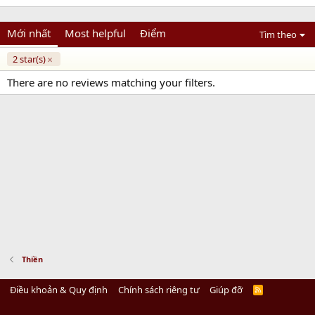
Mới nhất
Most helpful
Điểm
Tìm theo
2 star(s)
There are no reviews matching your filters.
Thiền
Điều khoản & Quy định
Chính sách riêng tư
Giúp đỡ
R
S
S