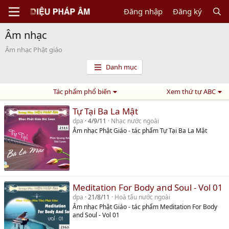
Đăng nhập
Đăng ký
Âm nhạc
Âm nhạc Phật giáo
Danh mục
Tác phẩm phổ biến
Xem thứ tự ABC
Tự Tại Ba La Mật
dpa
4/9/11
Nhạc nước ngoài
Âm nhạc Phật Giáo - tác phẩm Tự Tại Ba La Mật
Meditation For Body and Soul - Vol 01
dpa
21/8/11
Hoà tấu nước ngoài
Âm nhạc Phật Giáo - tác phẩm Meditation For Body
and Soul - Vol 01