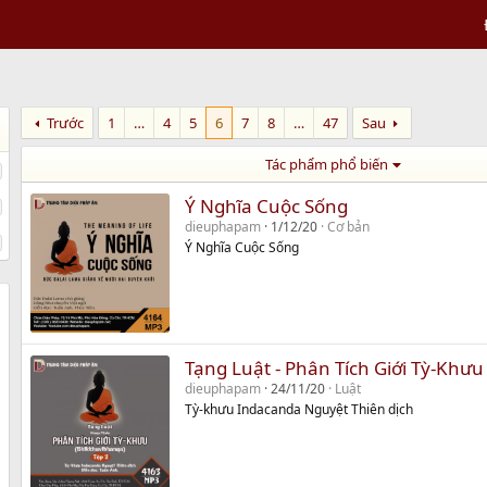
Trước
1
…
4
5
6
7
8
…
47
Sau
Tác phẩm phổ biến
Ý Nghĩa Cuộc Sống
dieuphapam
1/12/20
Cơ bản
Ý Nghĩa Cuộc Sống
Tạng Luật - Phân Tích Giới Tỳ-Khưu
dieuphapam
24/11/20
Luật
Tỳ-khưu Indacanda Nguyệt Thiên dịch