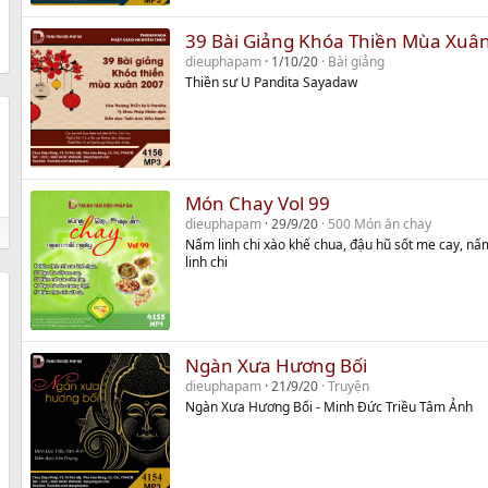
39 Bài Giảng Khóa Thiền Mùa Xuâ
dieuphapam
1/10/20
Bài giảng
Thiền sư U Pandita Sayadaw
Món Chay Vol 99
dieuphapam
29/9/20
500 Món ăn chay
Nấm linh chi xào khế chua, đậu hũ sốt me cay, n
linh chi
Ngàn Xưa Hương Bối
dieuphapam
21/9/20
Truyện
Ngàn Xưa Hương Bối - Minh Đức Triều Tâm Ảnh