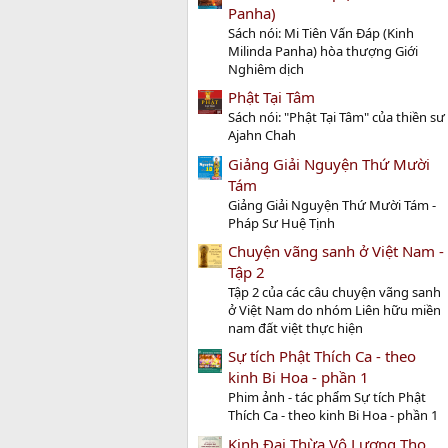
Panha)
Sách nói: Mi Tiên Vấn Ðáp (Kinh
Milinda Panha) hòa thượng Giới
Nghiêm dịch
Phật Tại Tâm
Sách nói: "Phật Tại Tâm" của thiền sư
Ajahn Chah
Giảng Giải Nguyện Thứ Mười
Tám
Giảng Giải Nguyện Thứ Mười Tám -
Pháp Sư Huệ Tịnh
Chuyện vãng sanh ở Việt Nam -
Tập 2
Tập 2 của các câu chuyện vãng sanh
ở Việt Nam do nhóm Liên hữu miền
nam đất việt thực hiện
Sự tích Phật Thích Ca - theo
kinh Bi Hoa - phần 1
Phim ảnh - tác phẩm Sự tích Phật
Thích Ca - theo kinh Bi Hoa - phần 1
Kinh Đại Thừa Vô Lượng Thọ