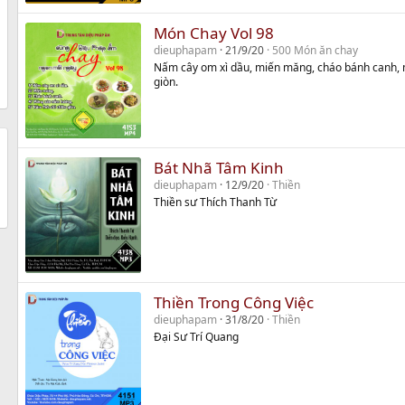
Món Chay Vol 98
dieuphapam
21/9/20
500 Món ăn chay
Nấm cây om xì dầu, miến măng, cháo bánh canh, 
giòn.
Bát Nhã Tâm Kinh
dieuphapam
12/9/20
Thiền
Thiền sư Thích Thanh Từ
Thiền Trong Công Việc
dieuphapam
31/8/20
Thiền
Đại Sư Trí Quang