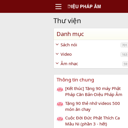
Thư viện
Danh mục
Sách nói
701
Video
163
Âm nhạc
59
Thông tin chung
[Kết thúc] Tặng 90 máy Phật
Pháp Căn Bản-Diệu Pháp Âm
Tặng 90 thẻ nhớ videos 500
món ăn chay
Cuộc Đời Đức Phật Thích Ca
Mâu Ni (phần 3 - hết)