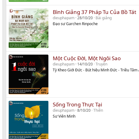
Bình Giảng 37 Pháp Tu Của Bồ Tát
dieuphapam
28/10/20
Bài giảng
Đạo sư Garchen Rinpoche
Một Cuộc Đời, Một Ngôi Sao
dieuphapam
14/10/20
Truyện
Tỳ Kheo Giới Đức - Bút hiệu Minh Đức - Triều Tâm
Sống Trong Thực Tại
dieuphapam
8/10/20
Thiền
Sư Viên Minh